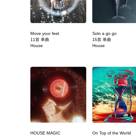
Move your feet
Solo a go go
11首 单曲
15首 单曲
House
House
HOUSE MAGIC
On Top of the World