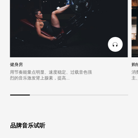
健身房
购
用节奏能量点明显、速度稳定、过载音色强
消
烈的音乐激发肾上腺素，提高...
主
品牌音乐试听