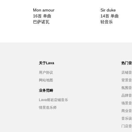
Mon amour
Sir duke
16首 单曲
14首 单曲
巴萨诺瓦
轻音乐
关于Lava
热门
用户协议
店铺
网站地图
背景
氛围
业务范畴
品牌
Lava熔岩店铺音乐
场景
情景造乐师
商业
音乐
门店