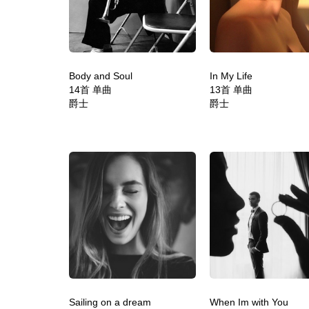
Body and Soul
In My Life
14首 单曲
13首 单曲
爵士
爵士
Sailing on a dream
When Im with You