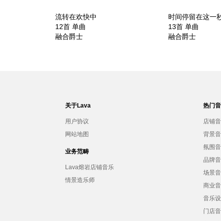
流转在欢快中
时间停留在这一
12首 单曲
13首 单曲
融合爵士
融合爵士
关于Lava
热门
用户协议
店铺
网站地图
背景
氛围
业务范畴
品牌
Lava熔岩店铺音乐
场景
情景造乐师
商业
音乐
门店