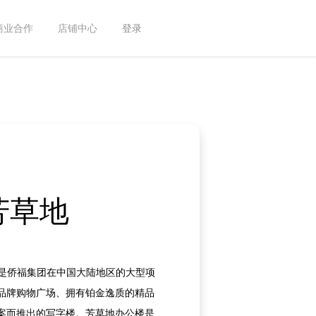
商业合作
店铺中心
登录
芳草地
，是侨福集团在中国大陆地区的大型项
品牌购物广场、拥有铂金逸质的精品
案而推出的写字楼。芳草地办公楼是