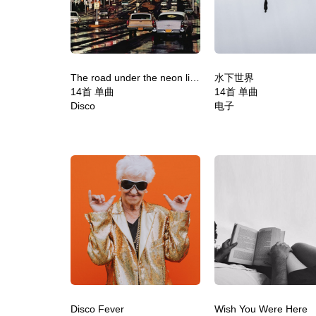
The road under the neon lights
水下世界
14首 单曲
14首 单曲
Disco
电子
Disco Fever
Wish You Were Here