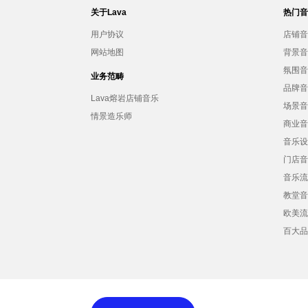
关于Lava
热门
用户协议
店铺
网站地图
背景
氛围
业务范畴
品牌
Lava熔岩店铺音乐
场景
情景造乐师
商业
音乐
门店
音乐
教堂
欧美
百大