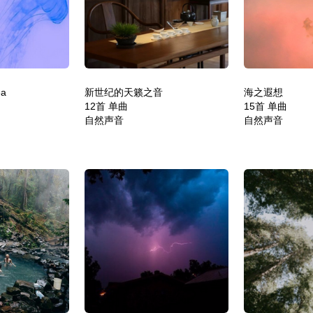
ea
新世纪的天籁之音
海之遐想
12首 单曲
15首 单曲
自然声音
自然声音