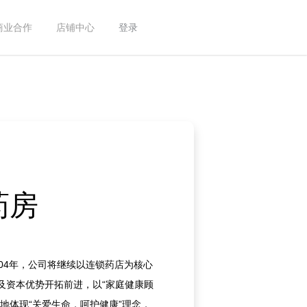
商业合作
店铺中心
登录
药房
04年，公司将继续以连锁药店为核心
及资本优势开拓前进，以“家庭健康顾
地体现“关爱生命，呵护健康”理念，