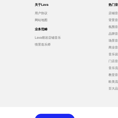
关于Lava
热门
用户协议
店铺
网站地图
背景
氛围
业务范畴
品牌
Lava熔岩店铺音乐
场景
情景造乐师
商业
音乐
门店
音乐
教堂
欧美
百大