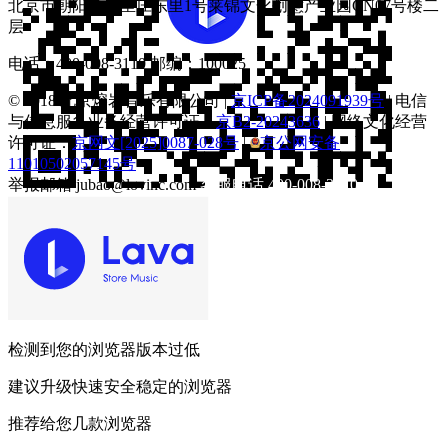
北京市朝阳区八里庄东里1号莱锦文化创意产业园CN07号楼二
层
电话：
400-008-3110
邮编：100025
© 2018 北京熔岩音乐有限公司 |
京ICP备2024091939号
| 电信
与信息服务业务经营许可证：
京B2-20243636
| 网络文化经营
许可证：
京网文[2025]0087-028号
|
京公网安备
11010502057145号
举报邮箱
jubao@lovinc.com
客服电话
400-008-3110
Android下载
检测到您的浏览器版本过低
建议升级快速安全稳定的浏览器
推荐给您几款浏览器