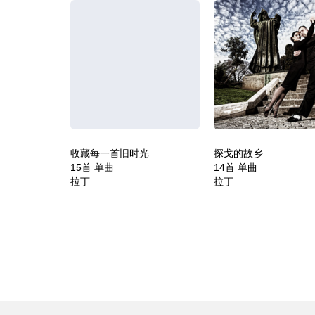
收藏每一首旧时光
探戈的故乡
15首 单曲
14首 单曲
拉丁
拉丁