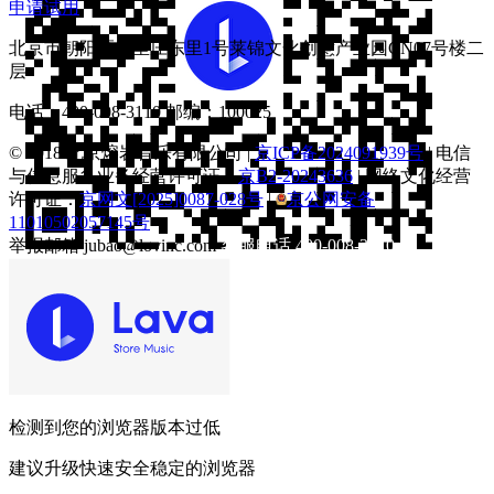
申请试用
北京市朝阳区八里庄东里1号莱锦文化创意产业园CN07号楼二
层
电话：
400-008-3110
邮编：100025
© 2018 北京熔岩音乐有限公司 |
京ICP备2024091939号
| 电信
与信息服务业务经营许可证：
京B2-20243636
| 网络文化经营
许可证：
京网文[2025]0087-028号
|
京公网安备
11010502057145号
举报邮箱
jubao@lovinc.com
客服电话
400-008-3110
Android下载
检测到您的浏览器版本过低
建议升级快速安全稳定的浏览器