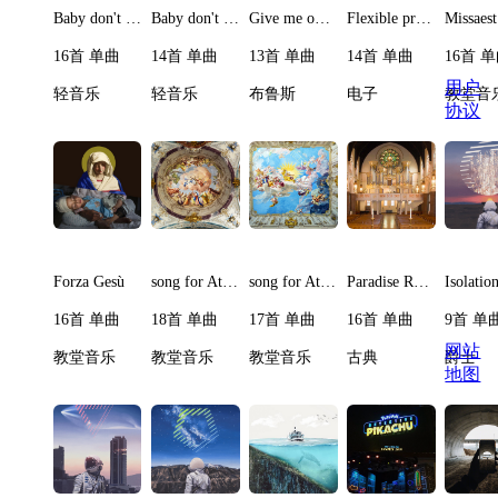
Baby don't cry II
Baby don't cry
Give me on reason to stay here
Flexible protein
Missaest
16首 单曲
14首 单曲
13首 单曲
14首 单曲
16首 
用户
轻音乐
轻音乐
布鲁斯
电子
教堂音
协议
Forza Gesù
song for Athene II
song for Athene I
Paradise Resort IV
16首 单曲
18首 单曲
17首 单曲
16首 单曲
9首 单
网站
教堂音乐
教堂音乐
教堂音乐
古典
爵士
地图