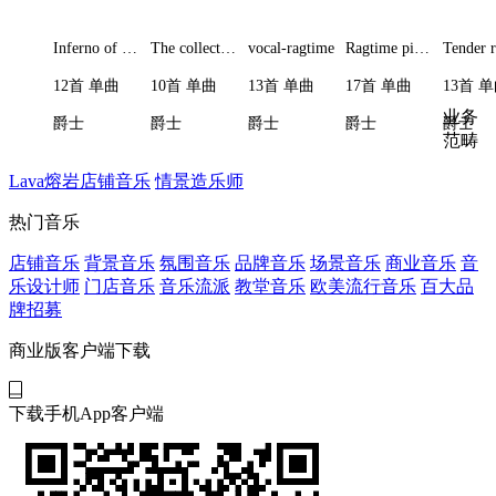
Inferno of Divina Commedia
The collection rag
vocal-ragtime
Ragtime piano I
12首 单曲
10首 单曲
13首 单曲
17首 单曲
13首 
业务
爵士
爵士
爵士
爵士
爵士
范畴
Lava熔岩店铺音乐
情景造乐师
热门音乐
店铺音乐
背景音乐
氛围音乐
品牌音乐
场景音乐
商业音乐
音
乐设计师
门店音乐
音乐流派
教堂音乐
欧美流行音乐
百大品
牌招募
商业版客户端下载
下载手机App客户端