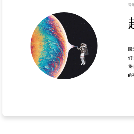
音
因
们
我
的