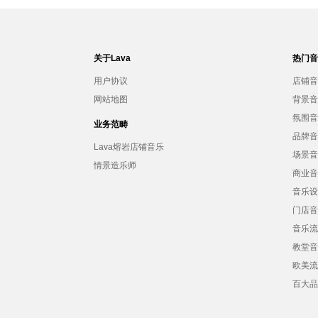
关于Lava
热门
用户协议
店铺
网站地图
背景
氛围
业务范畴
品牌
Lava熔岩店铺音乐
场景
情景造乐师
商业
音乐
门店
音乐
教堂
欧美
百大