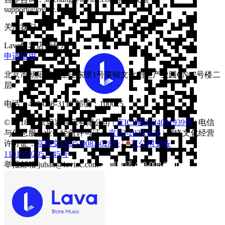
support@lovinc.com
关注我们
Lava熔岩店铺音乐
申请试用
北京市朝阳区八里庄东里1号莱锦文化创意产业园CN07号楼二
层
电话：
400-008-3110
邮编：100025
© 2018 北京熔岩音乐有限公司 |
京ICP备2024091939号
| 电信
与信息服务业务经营许可证：
京B2-20243636
| 网络文化经营
许可证：
京网文[2025]0087-028号
|
京公网安备
11010502057145号
举报邮箱
jubao@lovinc.com
客服电话
400-008-3110
Android下载