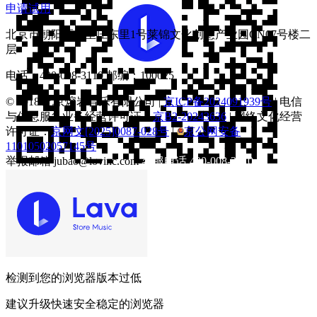
申请试用
北京市朝阳区八里庄东里1号莱锦文化创意产业园CN07号楼二
层
电话：
400-008-3110
邮编：100025
© 2018 北京熔岩音乐有限公司 |
京ICP备2024091939号
| 电信
与信息服务业务经营许可证：
京B2-20243636
| 网络文化经营
许可证：
京网文[2025]0087-028号
|
京公网安备
11010502057145号
举报邮箱
jubao@lovinc.com
客服电话
400-008-3110
Android下载
检测到您的浏览器版本过低
建议升级快速安全稳定的浏览器