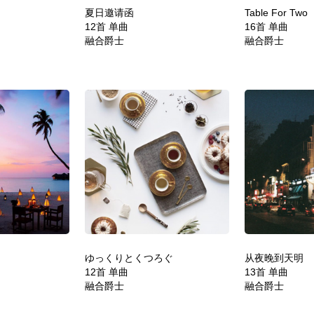
夏日邀请函
Table For Two
12首 单曲
16首 单曲
融合爵士
融合爵士
ゆっくりとくつろぐ
从夜晚到天明
12首 单曲
13首 单曲
融合爵士
融合爵士