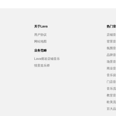
关于Lava
热门
用户协议
店铺
网站地图
背景
氛围
业务范畴
品牌
Lava熔岩店铺音乐
场景
情景造乐师
商业
音乐
门店
音乐
教堂
欧美
百大