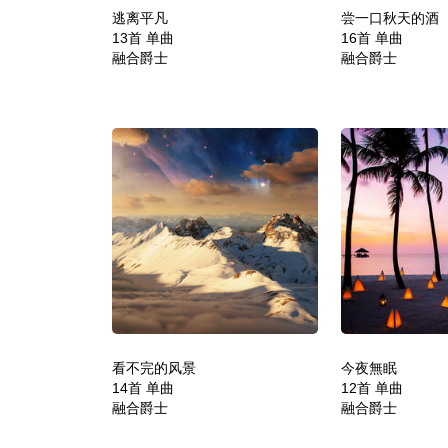
逃离平凡
尝一口秋天的酒
13首 单曲
16首 单曲
融合爵士
融合爵士
看不完的风景
今夜無眠
14首 单曲
12首 单曲
融合爵士
融合爵士