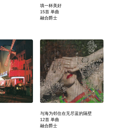
填一杯美好
15首 单曲
融合爵士
与海为邻住在无尽蓝的隔壁
12首 单曲
融合爵士