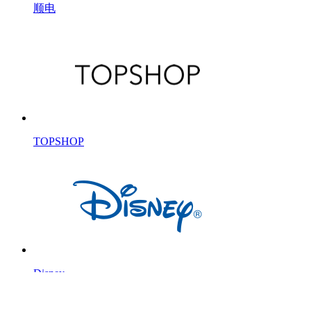
顺电
TOPSHOP
Disney