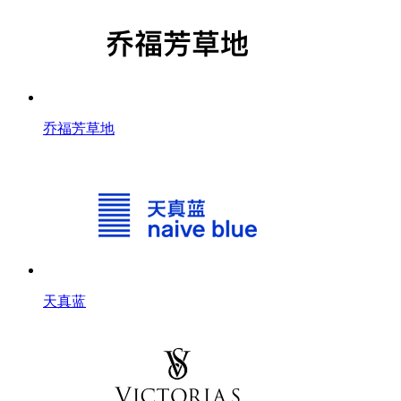
乔福芳草地
天真蓝