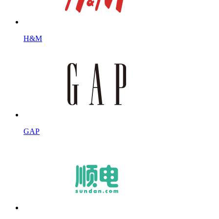
H&M
GAP