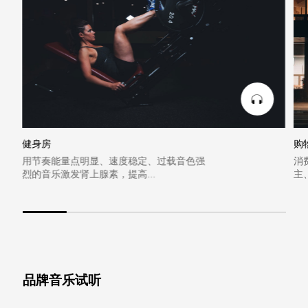
健身房
购
用节奏能量点明显、速度稳定、过载音色强
消
烈的音乐激发肾上腺素，提高...
主
品牌音乐试听