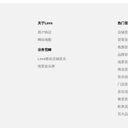
关于Lava
热门
用户协议
店铺
网站地图
背景
氛围
业务范畴
品牌
Lava熔岩店铺音乐
场景
情景造乐师
商业
音乐
门店
音乐
教堂
欧美
百大