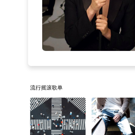
流行摇滚歌单